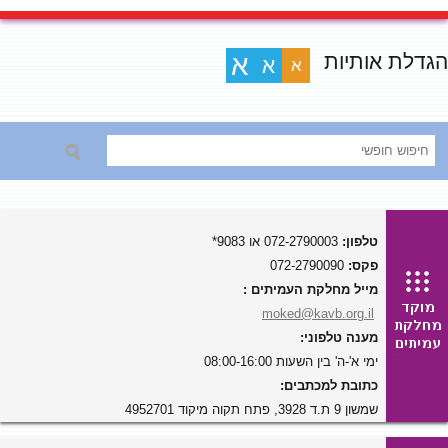
הגדלת אותיות
א
א
א
טלפון:
072-2790003 או 9083*
פקס:
072-2790090
מייל מחלקת העמיתים :
moked@kavb.org.il
מענה טלפוני:
ימי א'-ה' בין השעות 08:00-16:00
כתובת למכתבים:
שמשון 9 ת.ד 3928, פתח תקוה מיקוד 4952701