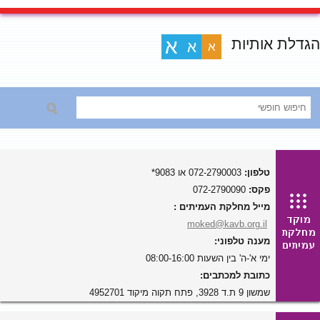
הגדלת אותיות
א
א
א
טלפון:
072-2790003 או 9083*
פקס:
072-2790090
מייל מחלקת העמיתים :
moked@kavb.org.il
מענה טלפוני:
ימי א'-ה' בין השעות 08:00-16:00
כתובת למכתבים:
שמשון 9 ת.ד 3928, פתח תקוה מיקוד 4952701