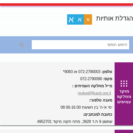
הגדלת אותיות
א
א
א
טלפון:
072-2790003 או 9083*
פקס:
072-2790090
מייל מחלקת העמיתים :
moked@kavb.org.il
מענה טלפוני:
ימי א'-ה' בין השעות 08:00-16:00
כתובת למכתבים:
שמשון 9 ת.ד 3928, פתח תקוה מיקוד 4952701