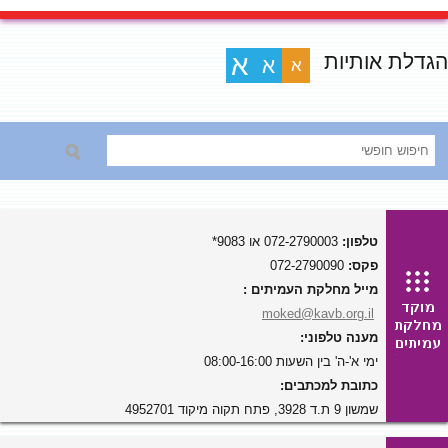
הגדלת אותיות
א
א
א
טלפון:
072-2790003 או 9083*
פקס:
072-2790090
מייל מחלקת העמיתים :
moked@kavb.org.il
מענה טלפוני:
ימי א'-ה' בין השעות 08:00-16:00
כתובת למכתבים:
שמשון 9 ת.ד 3928, פתח תקוה מיקוד 4952701