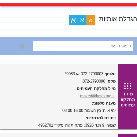
הגדלת אותיות
א
א
א
טלפון:
072-2790003 או 9083*
פקס:
072-2790090
מייל מחלקת העמיתים :
moked@kavb.org.il
מענה טלפוני:
ימי א'-ה' בין השעות 08:00-16:00
כתובת למכתבים:
שמשון 9 ת.ד 3928, פתח תקוה מיקוד 4952701