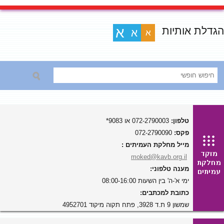
הגדלת אותיות
א
א
א
טלפון:
072-2790003 או 9083*
פקס:
072-2790090
מייל מחלקת העמיתים :
moked@kavb.org.il
מענה טלפוני:
ימי א'-ה' בין השעות 08:00-16:00
כתובת למכתבים:
שמשון 9 ת.ד 3928, פתח תקוה מיקוד 4952701