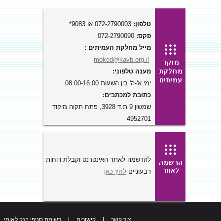
טלפון:
072-2790003 או 9083*
פקס:
072-2790090
מייל מחלקת העמיתים :
moked@kavb.org.il
מענה טלפוני:
ימי א'-ה' בין השעות 08:00-16:00
כתובת למכתבים:
שמשון 9 ת.ד 3928, פתח תקוה מיקוד
4952701
להרשמה לאתר האינטרנט וקבלת דוחות
רבעוניים
לחץ כאן
צור קשר
|
קישורים
|
רשימת סניפי בנק לאומי