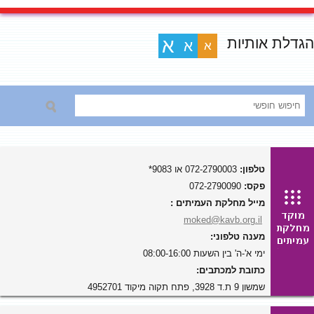
הגדלת אותיות
א
א
א
טלפון:
072-2790003 או 9083*
פקס:
072-2790090
מייל מחלקת העמיתים :
moked@kavb.org.il
מענה טלפוני:
ימי א'-ה' בין השעות 08:00-16:00
כתובת למכתבים:
שמשון 9 ת.ד 3928, פתח תקוה מיקוד 4952701