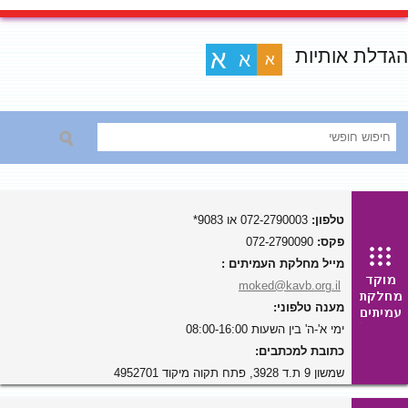
הגדלת אותיות
א
א
א
טלפון:
072-2790003 או 9083*
פקס:
072-2790090
מייל מחלקת העמיתים :
moked@kavb.org.il
מענה טלפוני:
ימי א'-ה' בין השעות 08:00-16:00
כתובת למכתבים:
שמשון 9 ת.ד 3928, פתח תקוה מיקוד 4952701