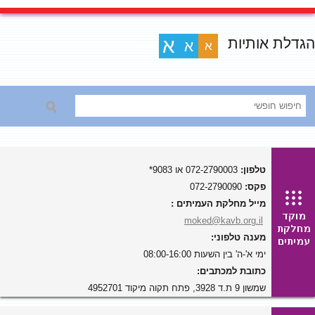
הגדלת אותיות
א
א
א
טלפון:
072-2790003 או 9083*
פקס:
072-2790090
מייל מחלקת העמיתים :
moked@kavb.org.il
מענה טלפוני:
ימי א'-ה' בין השעות 08:00-16:00
כתובת למכתבים:
שמשון 9 ת.ד 3928, פתח תקוה מיקוד 4952701