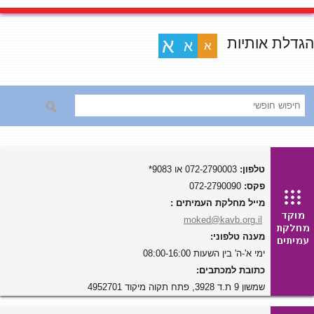
הגדלת אותיות
א
א
א
טלפון:
072-2790003 או 9083*
פקס:
072-2790090
מייל מחלקת העמיתים :
moked@kavb.org.il
מענה טלפוני:
ימי א'-ה' בין השעות 08:00-16:00
כתובת למכתבים:
שמשון 9 ת.ד 3928, פתח תקוה מיקוד 4952701