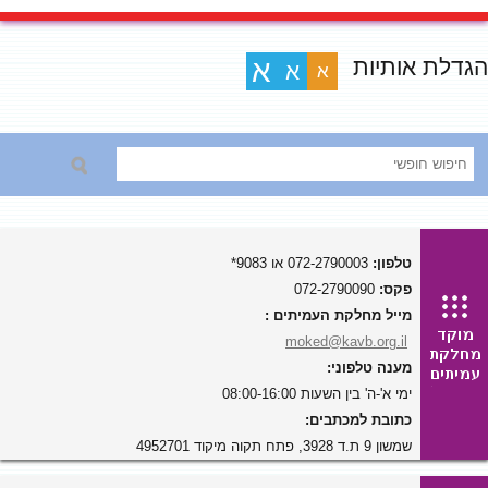
הגדלת אותיות
א
א
א
טלפון:
072-2790003 או 9083*
פקס:
072-2790090
מייל מחלקת העמיתים :
moked@kavb.org.il
מענה טלפוני:
ימי א'-ה' בין השעות 08:00-16:00
כתובת למכתבים:
שמשון 9 ת.ד 3928, פתח תקוה מיקוד 4952701