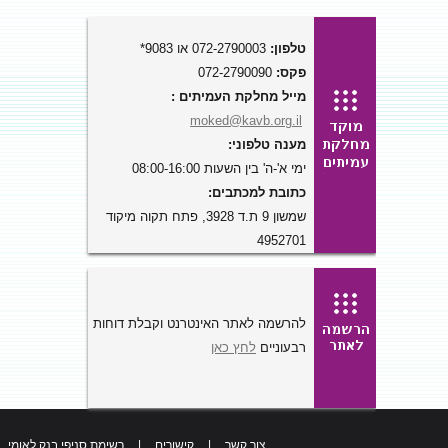
טלפון:
072-2790003 או 9083*
פקס:
072-2790090
מייל מחלקת העמיתים :
moked@kavb.org.il
מענה טלפוני:
ימי א'-ה' בין השעות 08:00-16:00
כתובת למכתבים:
שמשון 9 ת.ד 3928, פתח תקוה מיקוד
4952701
להרשמה לאתר האינטרנט וקבלת דוחות
רבעוניים
לחץ כאן
צור קשר
|
קישורים
|
רשימת סניפי בנק לאומי