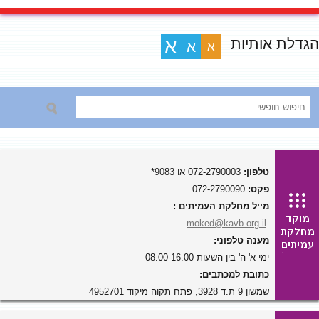
הגדלת אותיות
א
א
א
טלפון:
072-2790003 או 9083*
פקס:
072-2790090
מייל מחלקת העמיתים :
moked@kavb.org.il
מענה טלפוני:
ימי א'-ה' בין השעות 08:00-16:00
כתובת למכתבים:
שמשון 9 ת.ד 3928, פתח תקוה מיקוד 4952701