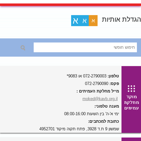
הגדלת אותיות
א
א
א
טלפון:
072-2790003 או 9083*
פקס:
072-2790090
מייל מחלקת העמיתים :
moked@kavb.org.il
מענה טלפוני:
ימי א'-ה' בין השעות 08:00-16:00
כתובת למכתבים:
שמשון 9 ת.ד 3928, פתח תקוה מיקוד 4952701