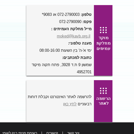
טלפון:
072-2790003 או 9083*
פקס:
072-2790090
מייל מחלקת העמיתים :
moked@kavb.org.il
מענה טלפוני:
ימי א'-ה' בין השעות 08:00-16:00
כתובת למכתבים:
שמשון 9 ת.ד 3928, פתח תקוה מיקוד
4952701
להרשמה לאתר האינטרנט וקבלת דוחות
רבעוניים
לחץ כאן
צור קשר
|
קישורים
|
רשימת סניפי בנק לאומי