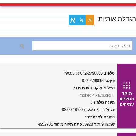
הגדלת אותיות
א
א
א
טלפון:
072-2790003 או 9083*
פקס:
072-2790090
מייל מחלקת העמיתים :
moked@kavb.org.il
מענה טלפוני:
ימי א'-ה' בין השעות 08:00-16:00
כתובת למכתבים:
שמשון 9 ת.ד 3928, פתח תקוה מיקוד 4952701