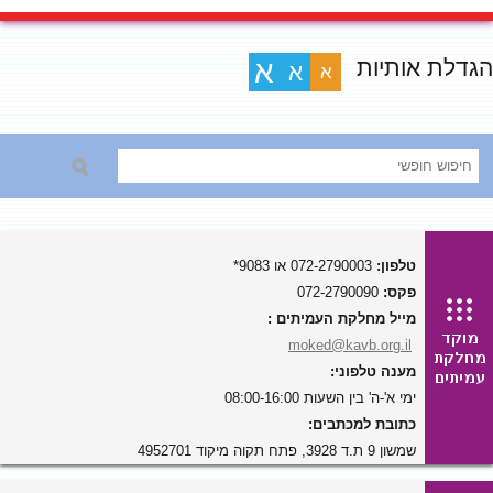
הגדלת אותיות
א
א
א
טלפון:
072-2790003 או 9083*
פקס:
072-2790090
מייל מחלקת העמיתים :
moked@kavb.org.il
מענה טלפוני:
ימי א'-ה' בין השעות 08:00-16:00
כתובת למכתבים:
שמשון 9 ת.ד 3928, פתח תקוה מיקוד 4952701