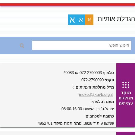
הגדלת אותיות
א
א
א
טלפון:
072-2790003 או 9083*
פקס:
072-2790090
מייל מחלקת העמיתים :
moked@kavb.org.il
מענה טלפוני:
ימי א'-ה' בין השעות 08:00-16:00
כתובת למכתבים:
שמשון 9 ת.ד 3928, פתח תקוה מיקוד 4952701