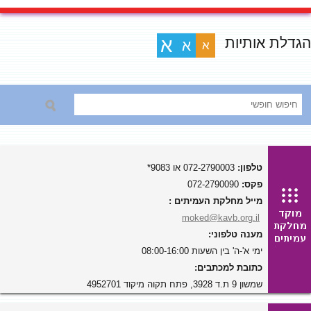
הגדלת אותיות
א
א
א
טלפון:
072-2790003 או 9083*
פקס:
072-2790090
מייל מחלקת העמיתים :
moked@kavb.org.il
מענה טלפוני:
ימי א'-ה' בין השעות 08:00-16:00
כתובת למכתבים:
שמשון 9 ת.ד 3928, פתח תקוה מיקוד 4952701