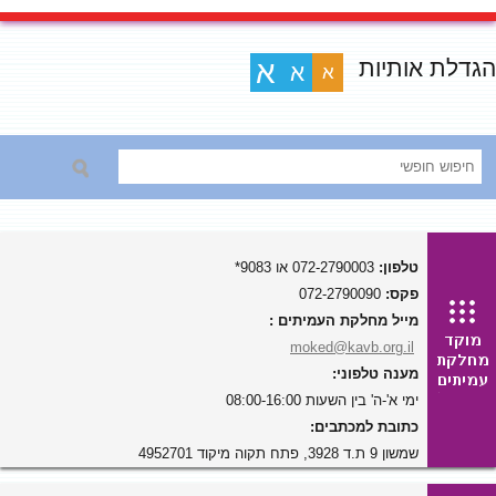
הגדלת אותיות
א
א
א
טלפון:
072-2790003 או 9083*
פקס:
072-2790090
מייל מחלקת העמיתים :
moked@kavb.org.il
מענה טלפוני:
ימי א'-ה' בין השעות 08:00-16:00
כתובת למכתבים:
שמשון 9 ת.ד 3928, פתח תקוה מיקוד 4952701