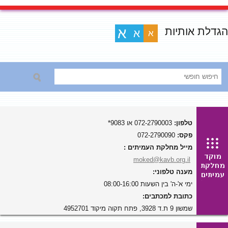
הגדלת אותיות
א
א
א
טלפון:
072-2790003 או 9083*
פקס:
072-2790090
מייל מחלקת העמיתים :
moked@kavb.org.il
מענה טלפוני:
ימי א'-ה' בין השעות 08:00-16:00
כתובת למכתבים:
שמשון 9 ת.ד 3928, פתח תקוה מיקוד 4952701