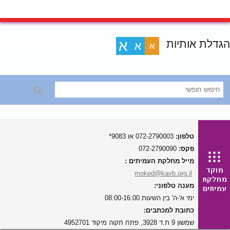
הגדלת אותיות
א
א
א
טלפון:
072-2790003 או 9083*
פקס:
072-2790090
מייל מחלקת העמיתים :
moked@kavb.org.il
מענה טלפוני:
ימי א'-ה' בין השעות 08:00-16:00
כתובת למכתבים:
שמשון 9 ת.ד 3928, פתח תקוה מיקוד 4952701