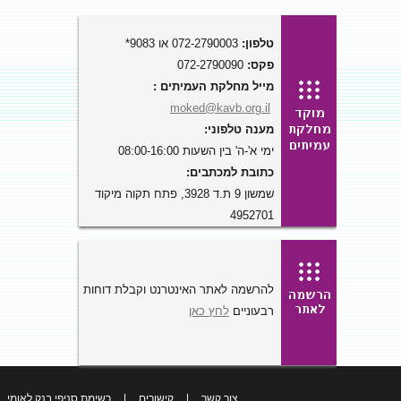
טלפון:
072-2790003 או 9083*
פקס:
072-2790090
מייל מחלקת העמיתים :
moked@kavb.org.il
מענה טלפוני:
ימי א'-ה' בין השעות 08:00-16:00
כתובת למכתבים:
שמשון 9 ת.ד 3928, פתח תקוה מיקוד
4952701
להרשמה לאתר האינטרנט וקבלת דוחות
רבעוניים
לחץ כאן
צור קשר
|
קישורים
|
רשימת סניפי בנק לאומי