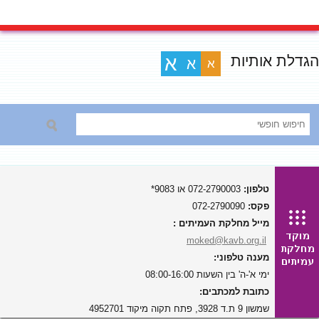
הגדלת אותיות
א
א
א
טלפון:
072-2790003 או 9083*
פקס:
072-2790090
מייל מחלקת העמיתים :
moked@kavb.org.il
מענה טלפוני:
ימי א'-ה' בין השעות 08:00-16:00
כתובת למכתבים:
שמשון 9 ת.ד 3928, פתח תקוה מיקוד 4952701