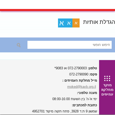
הגדלת אותיות
א
א
א
טלפון:
072-2790003 או 9083*
פקס:
072-2790090
מייל מחלקת העמיתים :
moked@kavb.org.il
מענה טלפוני:
ימי א'-ה' בין השעות 08:00-16:00
כתובת למכתבים:
שמשון 9 ת.ד 3928, פתח תקוה מיקוד 4952701