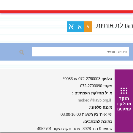
הגדלת אותיות
א
א
א
טלפון:
072-2790003 או 9083*
פקס:
072-2790090
מייל מחלקת העמיתים :
moked@kavb.org.il
מענה טלפוני:
ימי א'-ה' בין השעות 08:00-16:00
כתובת למכתבים:
שמשון 9 ת.ד 3928, פתח תקוה מיקוד 4952701