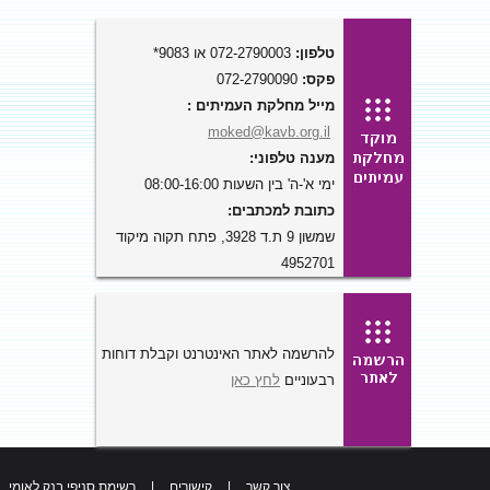
טלפון:
072-2790003 או 9083*
פקס:
072-2790090
מייל מחלקת העמיתים :
moked@kavb.org.il
מענה טלפוני:
ימי א'-ה' בין השעות 08:00-16:00
כתובת למכתבים:
שמשון 9 ת.ד 3928, פתח תקוה מיקוד
4952701
להרשמה לאתר האינטרנט וקבלת דוחות
רבעוניים
לחץ כאן
צור קשר
|
קישורים
|
רשימת סניפי בנק לאומי