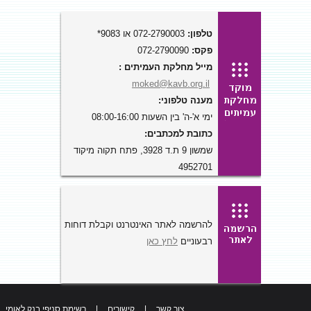
טלפון:
072-2790003 או 9083*
פקס:
072-2790090
מייל מחלקת העמיתים :
moked@kavb.org.il
מענה טלפוני:
ימי א'-ה' בין השעות 08:00-16:00
כתובת למכתבים:
שמשון 9 ת.ד 3928, פתח תקוה מיקוד
4952701
להרשמה לאתר האינטרנט וקבלת דוחות
רבעוניים
לחץ כאן
צור קשר
|
קישורים
|
רשימת סניפי בנק לאומי