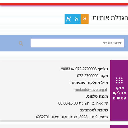
הגדלת אותיות
א
א
א
טלפון:
072-2790003 או 9083*
פקס:
072-2790090
מייל מחלקת העמיתים :
moked@kavb.org.il
מענה טלפוני:
ימי א'-ה' בין השעות 08:00-16:00
כתובת למכתבים:
שמשון 9 ת.ד 3928, פתח תקוה מיקוד 4952701