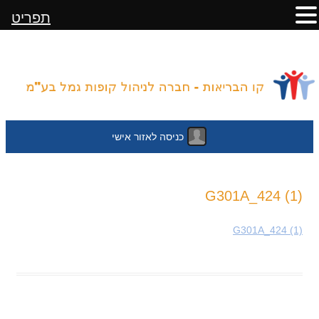
תפריט
כניסה לאזור אישי
לדלג
G301A_424 (1)
לתוכן
G301A_424 (1)