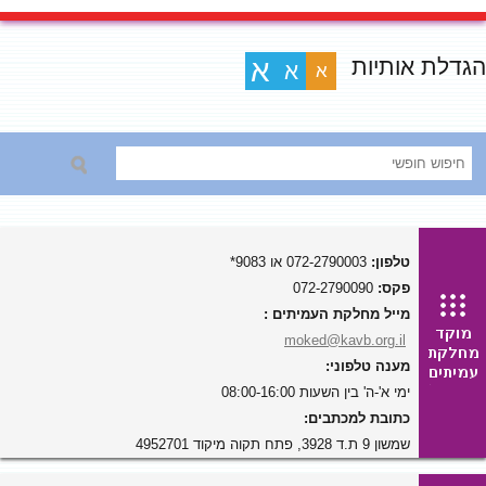
הגדלת אותיות
א
א
א
טלפון:
072-2790003 או 9083*
פקס:
072-2790090
מייל מחלקת העמיתים :
moked@kavb.org.il
מענה טלפוני:
ימי א'-ה' בין השעות 08:00-16:00
כתובת למכתבים:
שמשון 9 ת.ד 3928, פתח תקוה מיקוד 4952701