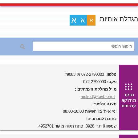
הגדלת אותיות
א
א
א
טלפון:
072-2790003 או 9083*
פקס:
072-2790090
מייל מחלקת העמיתים :
moked@kavb.org.il
מענה טלפוני:
ימי א'-ה' בין השעות 08:00-16:00
כתובת למכתבים:
שמשון 9 ת.ד 3928, פתח תקוה מיקוד 4952701