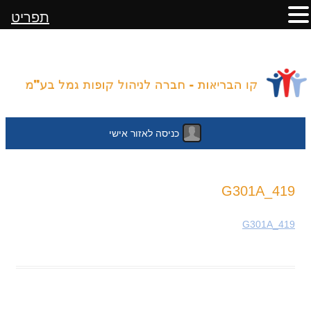
תפריט
כניסה לאזור אישי
לדלג
G301A_419
לתוכן
G301A_419