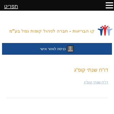
תפריט
כניסה לאזור אישי
לדלג
דו”ח שנתי קופ”ג
לתוכן
דו"ח שנתי קופ"ג