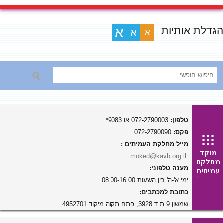
הגדלת אותיות
א
א
א
טלפון:
072-2790003 או 9083*
פקס:
072-2790090
מייל מחלקת העמיתים :
moked@kavb.org.il
מענה טלפוני:
ימי א'-ה' בין השעות 08:00-16:00
כתובת למכתבים:
שמשון 9 ת.ד 3928, פתח תקוה מיקוד 4952701