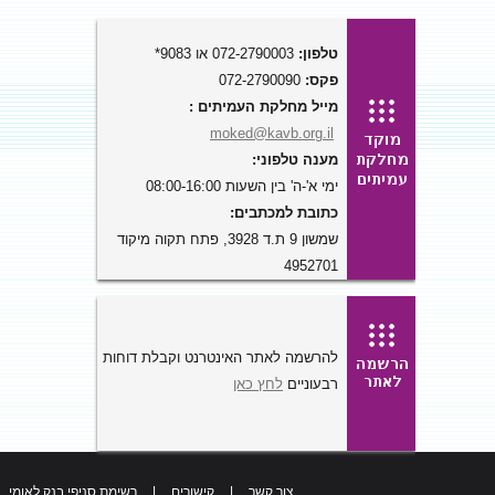
טלפון:
072-2790003 או 9083*
פקס:
072-2790090
מייל מחלקת העמיתים :
moked@kavb.org.il
מענה טלפוני:
ימי א'-ה' בין השעות 08:00-16:00
כתובת למכתבים:
שמשון 9 ת.ד 3928, פתח תקוה מיקוד
4952701
להרשמה לאתר האינטרנט וקבלת דוחות
רבעוניים
לחץ כאן
צור קשר
|
קישורים
|
רשימת סניפי בנק לאומי