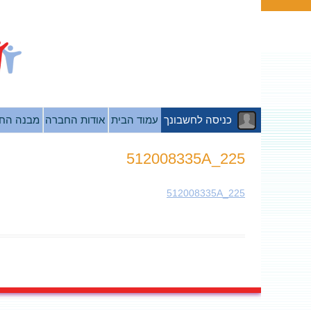
כניסה לחשבונך
עמוד הבית
אודות החברה
מבנה הח
512008335A_225
512008335A_225