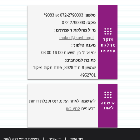
טלפון:
072-2790003 או 9083*
פקס:
072-2790090
מייל מחלקת העמיתים :
moked@kavb.org.il
מענה טלפוני:
ימי א'-ה' בין השעות 08:00-16:00
כתובת למכתבים:
שמשון 9 ת.ד 3928, פתח תקוה מיקוד
4952701
להרשמה לאתר האינטרנט וקבלת דוחות
רבעוניים
לחץ כאן
צור קשר
|
קישורים
|
רשימת סניפי בנק לאומי