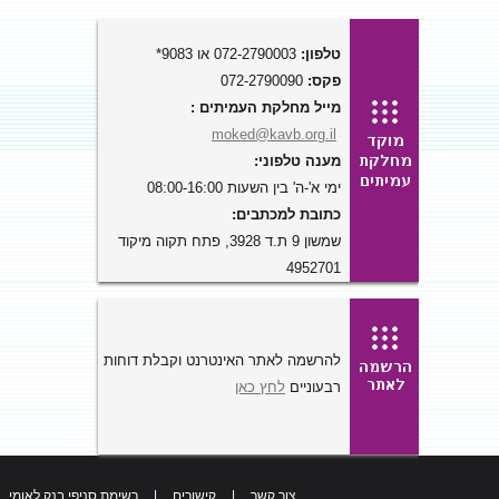
טלפון:
072-2790003 או 9083*
פקס:
072-2790090
מייל מחלקת העמיתים :
moked@kavb.org.il
מענה טלפוני:
ימי א'-ה' בין השעות 08:00-16:00
כתובת למכתבים:
שמשון 9 ת.ד 3928, פתח תקוה מיקוד
4952701
להרשמה לאתר האינטרנט וקבלת דוחות
רבעוניים
לחץ כאן
צור קשר
|
קישורים
|
רשימת סניפי בנק לאומי