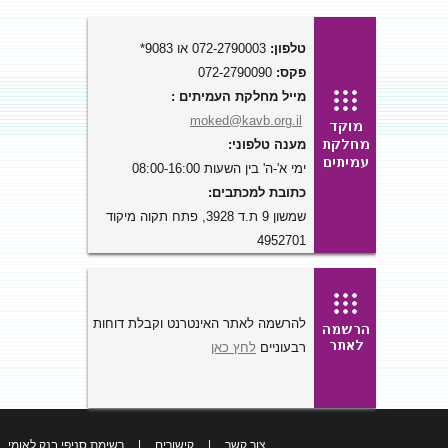
טלפון:
072-2790003 או 9083*
פקס:
072-2790090
מייל מחלקת העמיתים :
moked@kavb.org.il
מענה טלפוני:
ימי א'-ה' בין השעות 08:00-16:00
כתובת למכתבים:
שמשון 9 ת.ד 3928, פתח תקוה מיקוד
4952701
להרשמה לאתר האינטרנט וקבלת דוחות
רבעוניים
לחץ כאן
צור קשר
|
קישורים
|
רשימת סניפי בנק לאומי