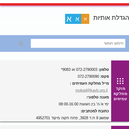
הגדלת אותיות
א
א
א
טלפון:
072-2790003 או 9083*
פקס:
072-2790090
מייל מחלקת העמיתים :
moked@kavb.org.il
מענה טלפוני:
ימי א'-ה' בין השעות 08:00-16:00
כתובת למכתבים:
שמשון 9 ת.ד 3928, פתח תקוה מיקוד 4952701