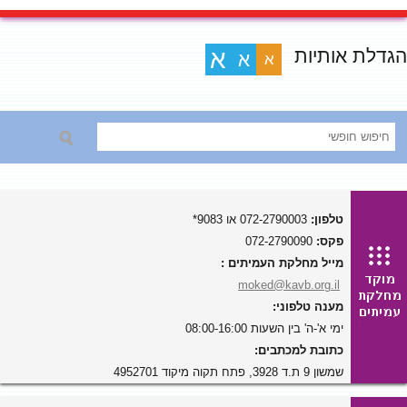
הגדלת אותיות
א
א
א
טלפון:
072-2790003 או 9083*
פקס:
072-2790090
מייל מחלקת העמיתים :
moked@kavb.org.il
מענה טלפוני:
ימי א'-ה' בין השעות 08:00-16:00
כתובת למכתבים:
שמשון 9 ת.ד 3928, פתח תקוה מיקוד 4952701