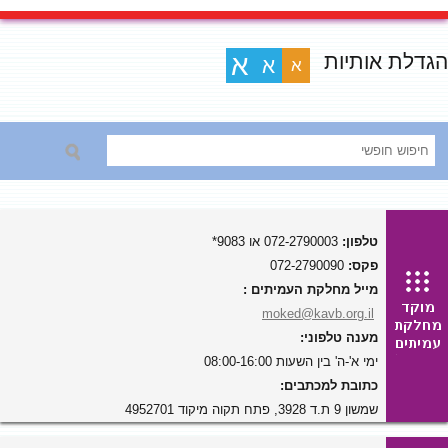
הגדלת אותיות
א
א
א
טלפון:
072-2790003 או 9083*
פקס:
072-2790090
מייל מחלקת העמיתים :
moked@kavb.org.il
מענה טלפוני:
ימי א'-ה' בין השעות 08:00-16:00
כתובת למכתבים:
שמשון 9 ת.ד 3928, פתח תקוה מיקוד 4952701