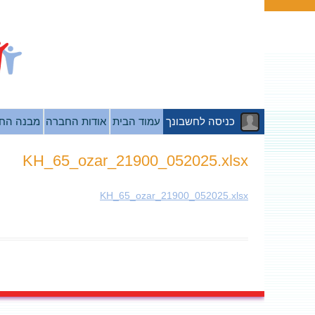
כניסה לחשבונך
עמוד הבית
אודות החברה
מבנה הח
KH_65_ozar_21900_052025.xlsx
KH_65_ozar_21900_052025.xlsx