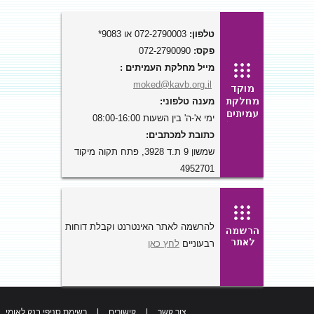
טלפון:
072-2790003 או 9083*
פקס:
072-2790090
מייל מחלקת העמיתים :
moked@kavb.org.il
מענה טלפוני:
ימי א'-ה' בין השעות 08:00-16:00
כתובת למכתבים:
שמשון 9 ת.ד 3928, פתח תקוה מיקוד
4952701
להרשמה לאתר האינטרנט וקבלת דוחות
רבעוניים
לחץ כאן
צור קשר
|
קישורים
|
רשימת סניפי בנק לאומי