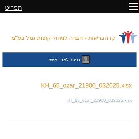
תפריט
כניסה לאזור אישי
לדלג
KH_65_ozar_21900_032025.xlsx
לתוכן
KH_65_ozar_21900_032025.xlsx