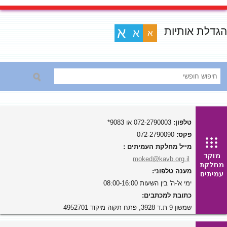
הגדלת אותיות
א
א
א
טלפון:
072-2790003 או 9083*
פקס:
072-2790090
מייל מחלקת העמיתים :
moked@kavb.org.il
מענה טלפוני:
ימי א'-ה' בין השעות 08:00-16:00
כתובת למכתבים:
שמשון 9 ת.ד 3928, פתח תקוה מיקוד 4952701