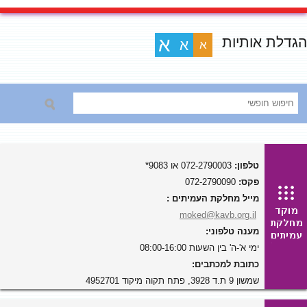
הגדלת אותיות
א
א
א
טלפון:
072-2790003 או 9083*
פקס:
072-2790090
מייל מחלקת העמיתים :
moked@kavb.org.il
מענה טלפוני:
ימי א'-ה' בין השעות 08:00-16:00
כתובת למכתבים:
שמשון 9 ת.ד 3928, פתח תקוה מיקוד 4952701