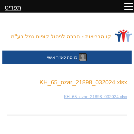
תפריט
כניסה לאזור אישי
לדלג
KH_65_ozar_21898_032024.xlsx
לתוכן
KH_65_ozar_21898_032024.xlsx