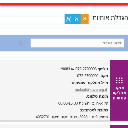
הגדלת אותיות
א
א
א
טלפון:
072-2790003 או 9083*
פקס:
072-2790090
מייל מחלקת העמיתים :
moked@kavb.org.il
מענה טלפוני:
ימי א'-ה' בין השעות 08:00-16:00
כתובת למכתבים:
שמשון 9 ת.ד 3928, פתח תקוה מיקוד 4952701