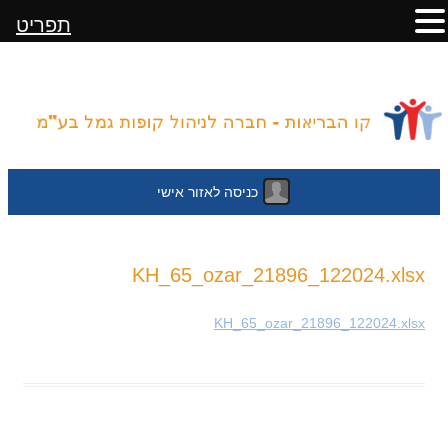
תפריט
כניסה לאזור אישי
לדלג
KH_65_ozar_21896_122024.xlsx
לתוכן
KH_65_ozar_21896_122024.xlsx