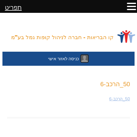
תפריט
כניסה לאזור אישי
לדלג
50_הרכב-6
לתוכן
50_הרכב-6