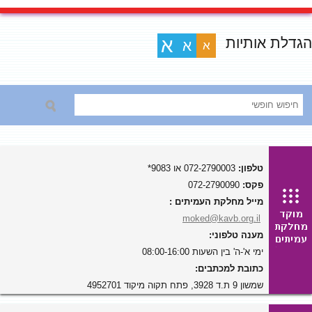
הגדלת אותיות
א
א
א
טלפון:
072-2790003 או 9083*
פקס:
072-2790090
מייל מחלקת העמיתים :
moked@kavb.org.il
מענה טלפוני:
ימי א'-ה' בין השעות 08:00-16:00
כתובת למכתבים:
שמשון 9 ת.ד 3928, פתח תקוה מיקוד 4952701