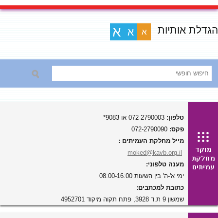
הגדלת אותיות
א
א
א
טלפון:
072-2790003 או 9083*
פקס:
072-2790090
מייל מחלקת העמיתים :
moked@kavb.org.il
מענה טלפוני:
ימי א'-ה' בין השעות 08:00-16:00
כתובת למכתבים:
שמשון 9 ת.ד 3928, פתח תקוה מיקוד 4952701