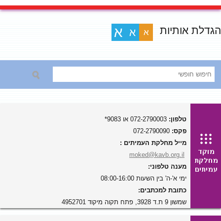
הגדלת אותיות
א
א
א
טלפון:
072-2790003 או 9083*
פקס:
072-2790090
מייל מחלקת העמיתים :
moked@kavb.org.il
מענה טלפוני:
ימי א'-ה' בין השעות 08:00-16:00
כתובת למכתבים:
שמשון 9 ת.ד 3928, פתח תקוה מיקוד 4952701