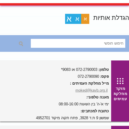
הגדלת אותיות
א
א
א
טלפון:
072-2790003 או 9083*
פקס:
072-2790090
מייל מחלקת העמיתים :
moked@kavb.org.il
מענה טלפוני:
ימי א'-ה' בין השעות 08:00-16:00
כתובת למכתבים:
שמשון 9 ת.ד 3928, פתח תקוה מיקוד 4952701