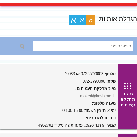
הגדלת אותיות
א
א
א
טלפון:
072-2790003 או 9083*
פקס:
072-2790090
מייל מחלקת העמיתים :
moked@kavb.org.il
מענה טלפוני:
ימי א'-ה' בין השעות 08:00-16:00
כתובת למכתבים:
שמשון 9 ת.ד 3928, פתח תקוה מיקוד 4952701