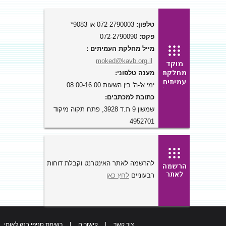
טלפון:
072-2790003 או 9083*
פקס:
072-2790090
מייל מחלקת העמיתים :
moked@kavb.org.il
מענה טלפוני:
ימי א'-ה' בין השעות 08:00-16:00
כתובת למכתבים:
שמשון 9 ת.ד 3928, פתח תקוה מיקוד
4952701
להרשמה לאתר האינטרנט וקבלת דוחות
רבעוניים
לחץ כאן
צור קשר
|
קישורים
|
רשימת סניפי בנק לאומי